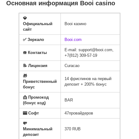
Основная информация Booi casino
💎
Официальный
Booi казино
сайт
✅ Зеркало
Booi.com
E-mail:
support@booi.com
,
☎️ Контакты
+7(812) 309-57-19
📝 Лицензия
Curacao
🎁
14 фриспинов на первый
Приветственный
депозит + 200% бонус
бонус
📩 Промокод
BAR
(бонус код)
🎰 Софт
47провайдеров
💸
Минимальный
370 RUB
депозит