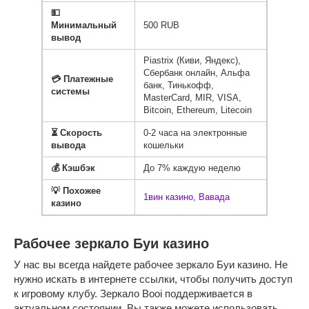
💵
Минимальный
500 RUB
вывод
Piastrix (Киви, Яндекс),
Сбербанк онлайн, Альфа
💳 Платежные
банк, Тинькофф,
системы
MasterCard, MIR, VISA,
Bitcoin, Ethereum, Litecoin
⏳ Скорость
0-2 часа на электронные
вывода
кошельки
💰 Кэшбэк
До 7% каждую неделю
💡 Похожее
1вин казино
,
Вавада
казино
Рабочее зеркало Буи казино
У нас вы всегда найдете рабочее зеркало Буи казино. Не
нужно искать в интернете ссылки, чтобы получить доступ
к игровому клубу. Зеркало Booi поддерживается в
актуальном состоянии. Вы также можете использовать